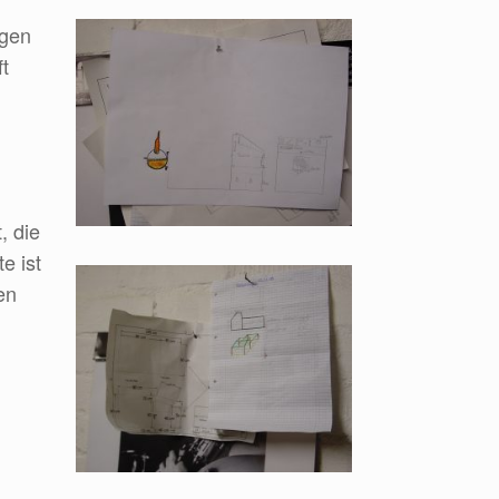
igen
t
, die
e ist
en